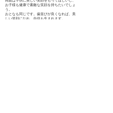
両親は子供に美しい笑顔をもってほしいし、
お子様も健康で素敵な笑顔を持ちたいでしょ
う。
おとなも同じです。歯並びが良くなれば、美
しい笑顔になれ、自信も生まれます。
美しく健康な笑顔で人生を！！
​ダイレクト
ネット予約
Direct
net Reserve
０７７６－５２－０１１８
​上の電話マーク押すと