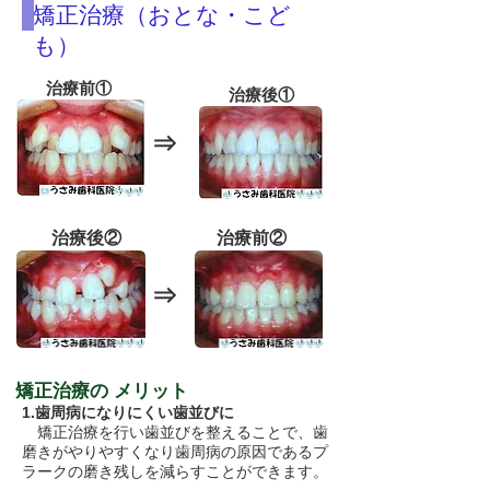
矯正治療（おとな・こど
も）
治療前①
治療後①
⇒
治療後②
治療前②
⇒
矯正治療の メリット
1.歯周病になりにくい歯並びに
矯正治療を行い歯並びを整えることで、歯
磨きがやりやすくなり歯周病の原因であるプ
ラークの磨き残しを減らすことができます。